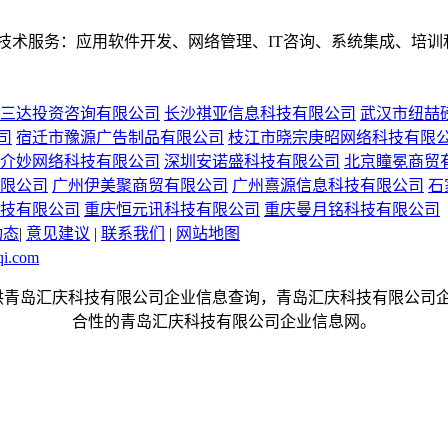
技术服务：应用软件开发、网络管理、IT咨询、系统集成、培训
三达投资咨询有限公司
长沙祺亚信息科技有限公司
武汉市纽喆
司
宿迁市豫源广告制品有限公司
枝江市晓宗庚昭网络科技有限
介妙网络科技有限公司
深圳安诺盛科技有限公司
北京瞳冕商贸
限公司
广州伊美聚商贸有限公司
广州熹源信息科技有限公司
石
技有限公司
重庆恒元讯科技有限公司
重庆曼月铭科技有限公司
动态
|
意见建议
|
联系我们
|
网站地图
qi.com
com是一个提供青岛汇庆科技有限公司企业信息查询，青岛汇庆科技有
合性的青岛汇庆科技有限公司企业信息网。